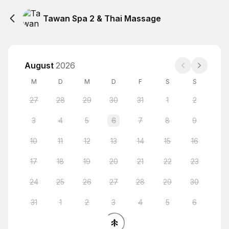
Tawan Spa 2 & Thai Massage
August
2026
M
D
M
D
F
S
S
27
28
29
30
31
1
2
3
4
5
6
7
8
9
10
11
12
13
14
15
16
17
18
19
20
21
22
23
24
25
26
27
28
29
30
31
1
2
3
4
5
6