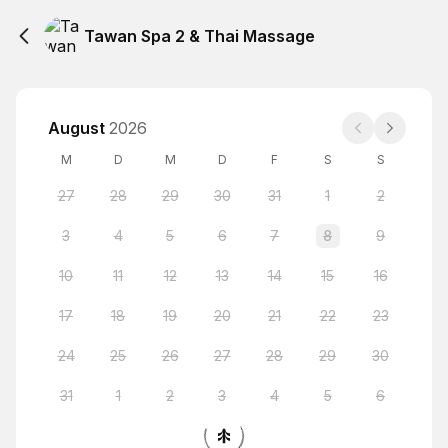
Tawan Spa 2 & Thai Massage
August
2026
M
D
M
D
F
S
S
27
28
29
30
31
1
2
3
4
5
6
7
8
9
10
11
12
13
14
15
16
17
18
19
20
21
22
23
24
25
26
27
28
29
30
31
1
2
3
4
5
6