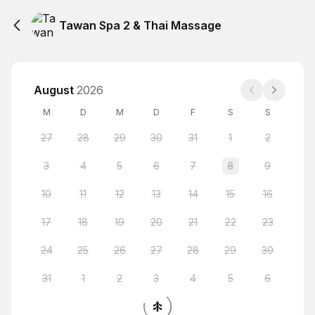
Tawan Spa 2 & Thai Massage
August
2026
M
D
M
D
F
S
S
27
28
29
30
31
1
2
3
4
5
6
7
8
9
10
11
12
13
14
15
16
17
18
19
20
21
22
23
24
25
26
27
28
29
30
31
1
2
3
4
5
6