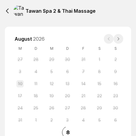
Tawan Spa 2 & Thai Massage
August
2026
M
D
M
D
F
S
S
27
28
29
30
31
1
2
3
4
5
6
7
8
9
10
11
12
13
14
15
16
17
18
19
20
21
22
23
24
25
26
27
28
29
30
31
1
2
3
4
5
6